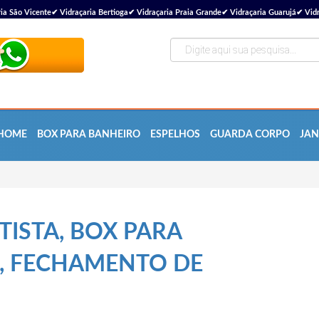
ão Vicente✔ Vidraçaria Bertioga✔ Vidraçaria Praia Grande✔ Vidraçaria Guarujá✔ Vidra
HOME
BOX PARA BANHEIRO
ESPELHOS
GUARDA CORPO
JAN
TISTA, BOX PARA
O, FECHAMENTO DE