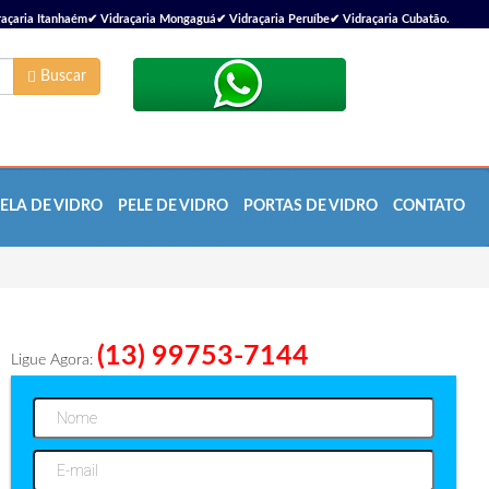
çaria Itanhaém✔ Vidraçaria Mongaguá✔ Vidraçaria Peruíbe✔ Vidraçaria Cubatão.
Buscar
ELA DE VIDRO
PELE DE VIDRO
PORTAS DE VIDRO
CONTATO
(13) 99753-7144
Ligue Agora: