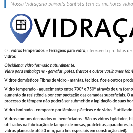
Nossa Vidraçaria baixada Santista tem os melhores vidrac
Os
vidros temperados
e
ferragens para vidro
, oferecendo produtos de 
vidros
Obsidiana: vidro formado naturalmente.
Vidro para embalagens - garrafas, potes, frascos e outros vasilhames fa
Vidros domésticos
Fibras de vidro -
mantas, tecidos, fios e outros prod
Vidro temperado -
aquecimento entre 700° e 750° através de um forno
aumento da resistência por compactação das camadas superficiais. O 
processo de têmpera não poderá ser submetido a lapidação de suas bord
Vidro laminado - composto por lâminas plásticas e de vidro. É utilizado
Vidros comuns decorados ou beneficiados - São os vidros lapidados, bis
utilizados na fabricação de tampos de mesas, prateleiras, aparadores, 
vidros planos de até 50 mm, para fins especiais em construção civil).