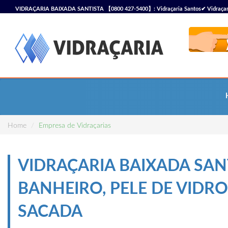
VIDRAÇARIA BAIXADA SANTISTA 【0800 427-5400】: Vidraçaria Santos✔ Vidraçaria S
Vidraçaria
Home
Empresa de Vidraçarias
VIDRAÇARIA BAIXADA SAN
BANHEIRO, PELE DE VIDR
SACADA