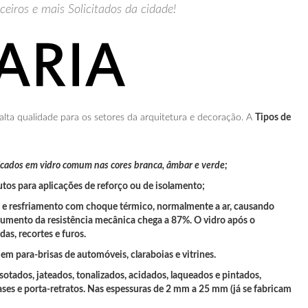
eiros e mais Solicitados da cidade!
alta qualidade para os setores da arquitetura e decoração. A
Tipos de
bricados em vidro comum nas cores branca, âmbar e verde;
utos para aplicações de reforço ou de isolamento;
 e resfriamento com choque térmico, normalmente a ar, causando
aumento da resistência mecânica chega a 87%. O vidro após o
as, recortes e furos.
 em para-brisas de automóveis, claraboias e vitrines.
otados, jateados, tonalizados, acidados, laqueados e pintados,
bases e porta-retratos. Nas espessuras de 2 mm a 25 mm (já se fabricam