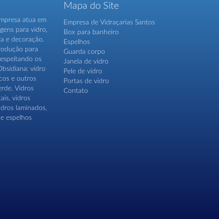
Mapa do Site
 empresa atua em
Empresa de Vidraçarias Santos
gens para vidro,
Box para banheiro
ra e decoração.
Espelhos
produção para
Guarda corpo
 respeitando os
Janela de vidro
Obsidiana: vidro
Pele de vidro
cos e outros
Portas de vidro
rde. Vidros
Contato
ais, vidros
vidros laminados,
 e espelhos