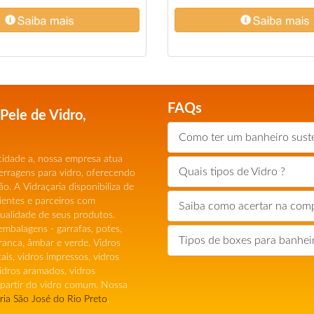
FAQs
 Pele de Vidro,
Como ter um banheiro sust
 cidade a, nossa empresa atua
Quais tipos de Vidro ?
erragens para vidro, oferecendo
o. A Vidraçaria disponibiliza de
ientes e parceiros com
Saiba como acertar na com
qualidade de seus produtos.
embalagens - garrafas, potes,
Tipos de boxes para banhei
ranca, âmbar e verde. Vidros
tais, vidros impressos, vidros
vidros aramados, vidros
a partir do vidro comum. Nossa
ria São José do Rio Preto
,