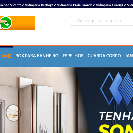
ão Vicente✔ Vidraçaria Bertioga✔ Vidraçaria Praia Grande✔ Vidraçaria Guarujá✔ Vidra
BOX PARA BANHEIRO
ESPELHOS
GUARDA CORPO
JAN
HOME