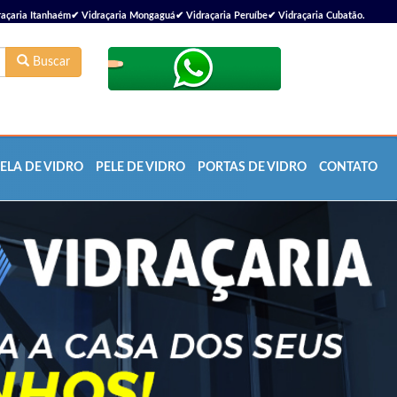
çaria Itanhaém✔ Vidraçaria Mongaguá✔ Vidraçaria Peruíbe✔ Vidraçaria Cubatão.
Buscar
ELA DE VIDRO
PELE DE VIDRO
PORTAS DE VIDRO
CONTATO