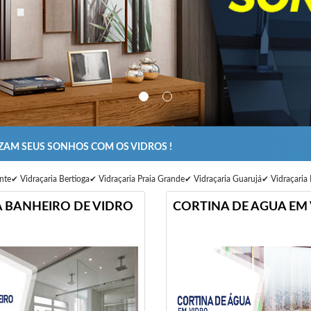
IZAM SEUS SONHOS COM OS VIDROS !
✔ Vidraçaria Bertioga✔ Vidraçaria Praia Grande✔ Vidraçaria Guarujá✔ Vidraçaria
 BANHEIRO DE VIDRO
CORTINA DE AGUA EM