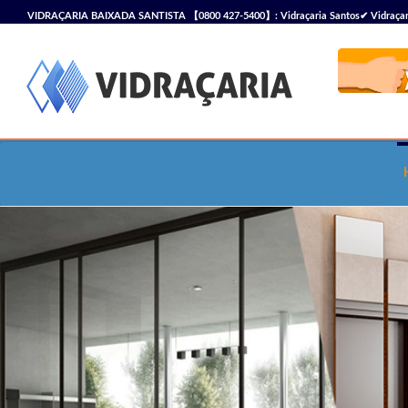
VIDRAÇARIA BAIXADA SANTISTA 【0800 427-5400】: Vidraçaria Santos✔ Vidraçaria S
Vidraçaria