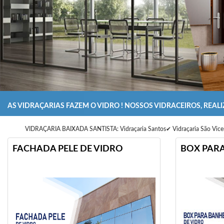
AS VIDRAÇARIAS FAZEM O VIDRO ! NOSSOS VIDRACEIROS, REAL
VIDRAÇARIA
VIDRAÇARIA BAIXADA SANTISTA: Vidraçaria Santos✔ Vidraçaria São Vicente
BAIXADA
FACHADA PELE DE VIDRO
BOX PARA
SANTISTA:
Vidraçaria
Santos✔