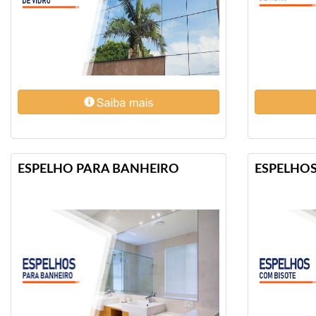
Vidraçaria
São
Vicente✔
Vidraçaria
Bertioga✔
Vidraçaria
Praia
ESPELHO PARA BANHEIRO
ESPELHOS
Grande✔
Vidraçaria
Guarujá✔
Vidraçaria
Itanhaém✔