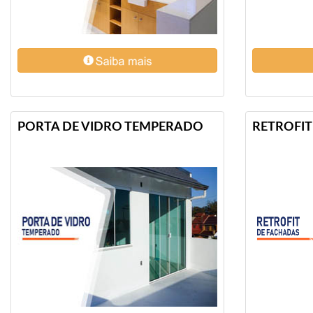
Vidraçaria
Mongaguá✔
Vidraçaria
Peruíbe✔
Vidraçaria
PORTA DE VIDRO TEMPERADO
RETROFIT
Cubatão.