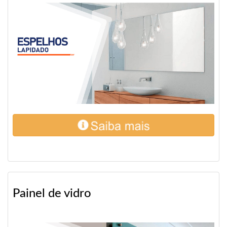
Painel de vidro