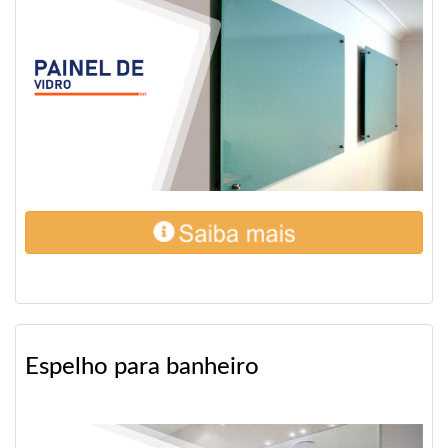
Espelho para banheiro