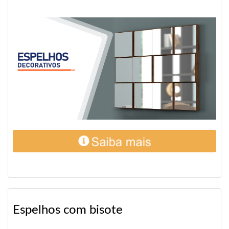
Espelhos com bisote