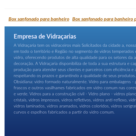
Box sanfonado para banheiro
Box sanfonado para banheiro
Empresa de Vidraçarias
A Vidraçaria tem os vidraceiros mais Solicitados da cidade a, nos
em todo o território e Região no segmento de vidros temperados 
vidro, oferecendo produtos de alta qualidade para os setores da a
decoração. A Vidraçaria disponibiliza de toda a sua estrutura e c
produção para atender seus clientes e parceiros com eficiência e 
respeitando os prazos e garantindo a qualidade de seus produtos. 
Obsidiana: vidro formado naturalmente. Vidro para embalagens - g
frascos e outros vasilhames fabricados em vidro comum nas core
e verde. Vidros para a construção civil - Vidro plano - vidros plano
cristais, vidros impressos, vidros refletivos, vidros anti-reflexo, vi
vidros laminados, vidros aramados, vidros coloridos, vidros serigra
curvos e espelhos fabricados a partir do vidro comum.