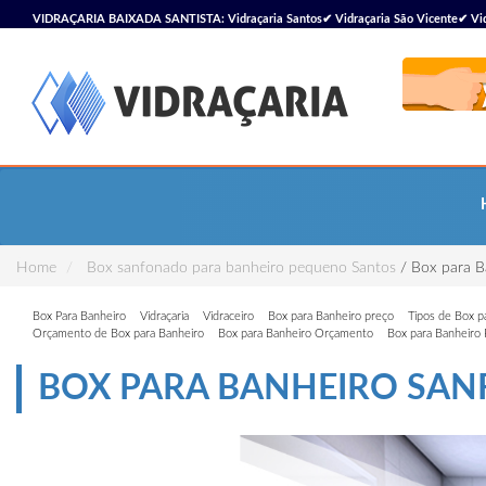
VIDRAÇARIA BAIXADA SANTISTA: Vidraçaria Santos✔ Vidraçaria São Vicente✔ Vidra
Vidraçaria
Home
Box sanfonado para banheiro pequeno Santos
/ Box para B
Box Para Banheiro
Vidraçaria
Vidraceiro
Box para Banheiro preço
Tipos de Box p
Orçamento de Box para Banheiro
Box para Banheiro Orçamento
Box para Banheiro
BOX PARA BANHEIRO SA