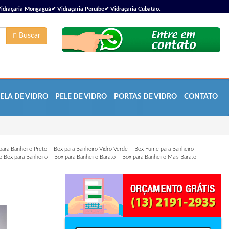
idraçaria Mongaguá✔ Vidraçaria Peruíbe✔ Vidraçaria Cubatão.
Buscar
ELA DE VIDRO
PELE DE VIDRO
PORTAS DE VIDRO
CONTATO
para Banheiro Preto
Box para Banheiro Vidro Verde
Box Fume para Banheiro
 Box para Banheiro
Box para Banheiro Barato
Box para Banheiro Mais Barato