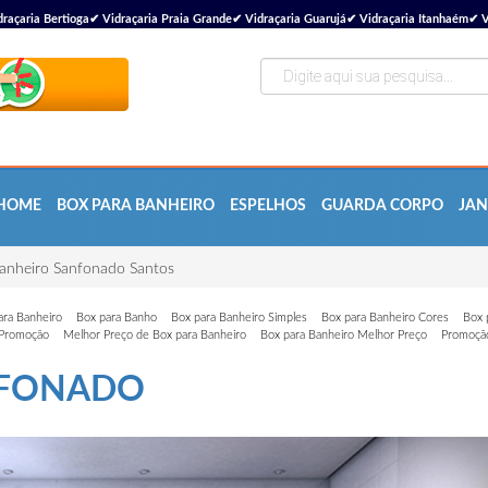
çaria Bertioga✔ Vidraçaria Praia Grande✔ Vidraçaria Guarujá✔ Vidraçaria Itanhaém✔ V
HOME
BOX PARA BANHEIRO
ESPELHOS
GUARDA CORPO
JAN
anheiro Sanfonado Santos
ara Banheiro
Box para Banho
Box para Banheiro Simples
Box para Banheiro Cores
Box 
 Promoção
Melhor Preço de Box para Banheiro
Box para Banheiro Melhor Preço
Promoção
NFONADO