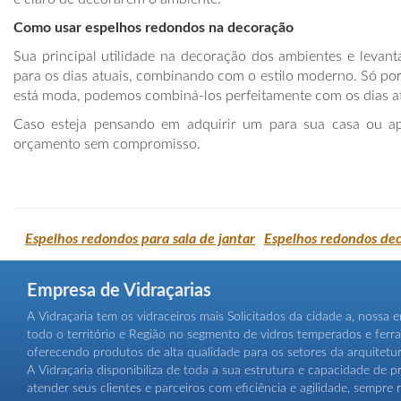
Como usar espelhos redondos na decoração
Sua principal utilidade na decoração dos ambientes e levan
para os dias atuais, combinando com o estilo moderno. Só po
está moda, podemos combiná-los perfeitamente com os dias at
Caso esteja pensando em adquirir um para sua casa ou a
orçamento sem compromisso.
Espelhos redondos para sala de jantar
Espelhos redondos dec
Empresa de Vidraçarias
A Vidraçaria tem os vidraceiros mais Solicitados da cidade a, nossa
todo o território e Região no segmento de vidros temperados e ferra
oferecendo produtos de alta qualidade para os setores da arquitetu
A Vidraçaria disponibiliza de toda a sua estrutura e capacidade de 
atender seus clientes e parceiros com eficiência e agilidade, sempre