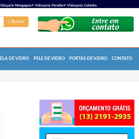
idraçaria Mongaguá✔ Vidraçaria Peruíbe✔ Vidraçaria Cubatão.
Buscar
ELA DE VIDRO
PELE DE VIDRO
PORTAS DE VIDRO
CONTATO