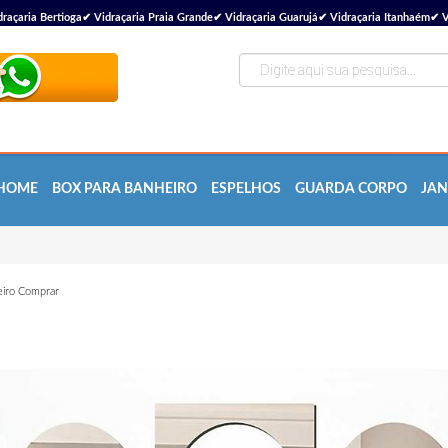
çaria Bertioga✔ Vidraçaria Praia Grande✔ Vidraçaria Guarujá✔ Vidraçaria Itanhaém✔ V
HOME
BOX PARA BANHEIRO
ESPELHOS
GUARDA CORPO
JAN
eiro Comprar