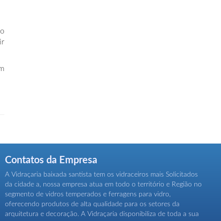
ão
ir
um
Contatos da Empresa
A Vidraçaria baixada santista tem os vidraceiros mais Solicitados
da cidade a, nossa empresa atua em todo o território e Região no
segmento de vidros temperados e ferragens para vidro,
oferecendo produtos de alta qualidade para os setores da
arquitetura e decoração. A Vidraçaria disponibiliza de toda a sua