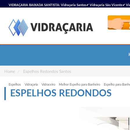
VIDRAÇARIA BAIXADA SANTISTA: Vidraçaria Santos✔ Vidraçaria São Vicente✔ Vidra
Vidraçaria
Home
Espelhos Redondos Santos
Espelhos
Vidraçaria
Vidraceiro
Melhor Espelho para Banheiro
Espelho para Banh
ESPELHOS REDONDOS