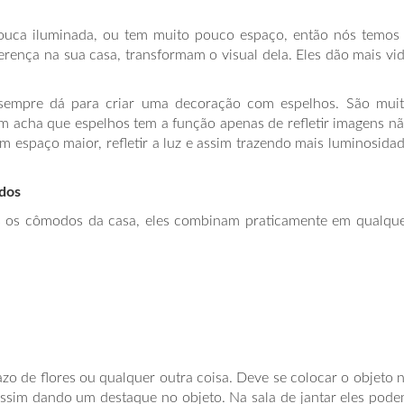
pouca iluminada, ou tem muito pouco espaço, então nós temos
rença na sua casa, transformam o visual dela. Eles dão mais vi
 sempre dá para criar uma decoração com espelhos. São mui
uem acha que espelhos tem a função apenas de refletir imagens n
 espaço maior, refletir a luz e assim trazendo mais luminosida
dos
os os cômodos da casa, eles combinam praticamente em qualqu
o de flores ou qualquer outra coisa. Deve se colocar o objeto 
 assim dando um destaque no objeto. Na sala de jantar eles pod