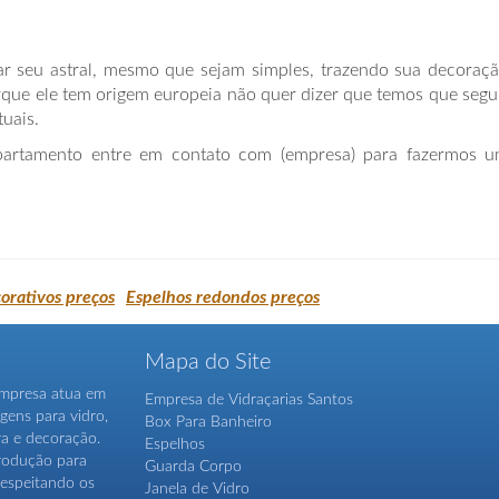
tar seu astral, mesmo que sejam simples, trazendo sua decoraç
rque ele tem origem europeia não quer dizer que temos que segu
uais.
partamento entre em contato com (empresa) para fazermos 
orativos preços
Espelhos redondos preços
Mapa do Site
 empresa atua em
Empresa de Vidraçarias Santos
gens para vidro,
Box Para Banheiro
ra e decoração.
Espelhos
produção para
Guarda Corpo
 respeitando os
Janela de Vidro