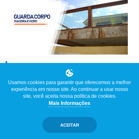
GUARDA CORPO MADEIRA E VIDRO
Ver Vídeo
Usamos cookies para garantir que oferecemos a melhor
experiência em nosso site. Ao continuar a usar nosso
Descrição
site, você aceita nossa política de cookies.
Mais Informações
ACEITAR